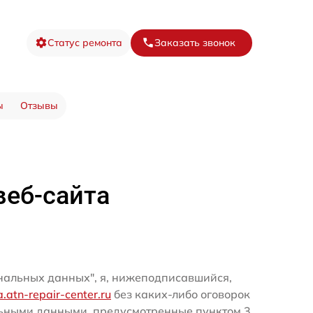
Статус ремонта
Заказать звонок
ы
Отзывы
веб-сайта
ональных данных", я, нижеподписавшийся,
fa.atn-repair-center.ru
без каких-либо оговорок
льными данными, предусмотренные пунктом 3