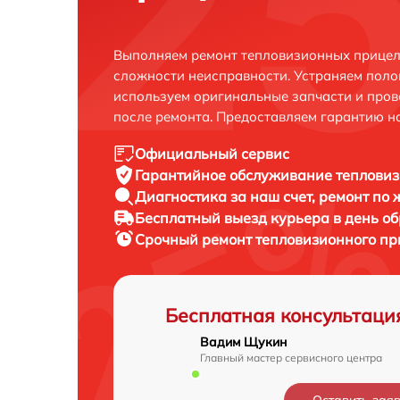
Выполняем ремонт тепловизионных прицел
сложности неисправности. Устраняем поло
используем оригинальные запчасти и пров
после ремонта. Предоставляем гарантию н
Официальный сервис
Гарантийное обслуживание
тепловиз
Диагностика за наш счет,
ремонт по
Бесплатный выезд курьера
в день о
Срочный ремонт
тепловизионного пр
Бесплатная консультаци
Вадим Щукин
Главный мастер сервисного центра