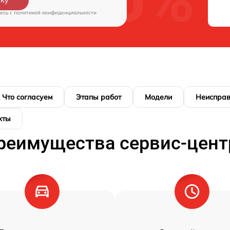
вку
есь c
политикой конфиденциальности
Что согласуем
Этапы работ
Модели
Неисправ
кты
реимущества сервис-цент