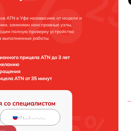
ов ATN в Уфе независимо от модели и
мки, заменяем неисправные узлы,
одим полную проверку устройства
а выполненные работы.
ионного прицела ATN до 3 лет
 желанию
бращения
ицела ATN от 35 минут
я со специалистом