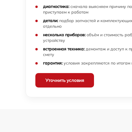
Ремонт Wi-Fi модуля тепловизионного
прицела ATN
диагностика:
сначала выясняем причину по
приступаем к работам
Замена процессора CPU тепловизионного
детали:
подбор запчастей и комплектующих
прицела ATN
отдельно
Ремонт разъема питания тепловизионного
несколько приборов:
объём и стоимость ра
прицела ATN
устройству
встроенная техника:
демонтаж и доступ к 
Разбита линза видоискателя (окуляр)
смету
тепловизионного прицела ATN
гарантия:
условия закрепляются по итогам
Не работает батарейный отсек
тепловизионного прицела ATN
Уточнить условия
Запускается и гаснет тепловизионного
прицела ATN
Не запускается тепловизионный прибор
тепловизионного прицела ATN
Не работает энкодер управления меню
(панель управления) тепловизионного
прицела ATN