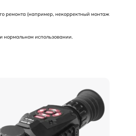
630 р
ого ремонта (например, некорректный монтаж
1200 р
ри нормальном использовании.
1300 р
4900 р
1200 р
2600 р
1600 р
1600 р