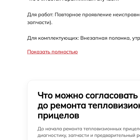
Замена ключей управления
тепловизионного прицела ATN
Для работ: Повторное проявление неисправн
Восстановление после попадания влаги
запчасти).
тепловизионного прицела ATN
Ремонт платы управления (восстановление)
Для комплектующих: Внезапная поломка, ут
тепловизионного прицела ATN
Показать полностью
Замена корпуса тепловизионного прицела
ATN
Замена дисплея тепловизионного прицела
ATN
Перевёрнутое изображение в видоискателе
Что можно согласовать
или на видео тепловизионного прицела AT
до ремонта тепловизи
Восстановление цепи питания
тепловизионного прицела ATN
прицелов
Ремонт и замена аккумулятора
До начала ремонта тепловизионных прицел
тепловизионного прицела ATN
диагностику, запчасти и предварительный р