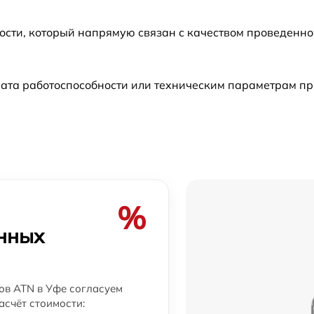
от 60 мин
ости, который напрямую связан с качеством проведенн
от 60 мин
рата работоспособности или техническим параметрам п
от 60 мин
от 60 мин
от 60 мин
от 60 мин
%
N
онных
от 60 мин
от 60 мин
ов ATN в Уфе согласуем
асчёт стоимости: